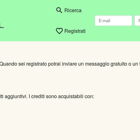
search
Ricerca
favorite_border
Registrati
. Quando sei registrato potrai inviare un messaggio gratuito o un f
 aggiuntivi. I crediti sono acquistabili con: