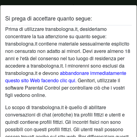
Si prega di accettare quanto segue:
Profilo di margherita20
Prima di utilizzare transbologna.it, desideriamo
concentrare la tua attenzione su quanto segue:
transbologna.it contiene materiale sessualmente esplicito
non censurato non adatto ai minori. Devi avere almeno 18
anni e l'età del consenso nel tuo luogo di residenza per
accedere a transbologna.it. I minorenni sono esclusi da
transbologna.it e devono
abbandonare immediatamente
questo sito Web facendo clic qui.
Genitori, utilizzate il
software Parental Control per controllare ciò che i vostri
figli vedono online.
Lo scopo di transbologna.it è quello di abilitare
conversazioni di chat (erotiche) tra profili fittizi e utenti e
quindi contiene profili fittizi. Gli incontri fisici non sono
possibili con questi profili fittizi. Gli utenti reali possono
star
chat
Aggiungi
Chatta adesso
essere trovati anche sul sito web. Per differenziare questi