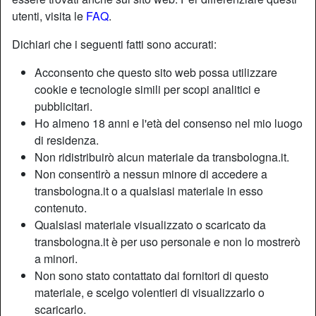
utenti, visita le
FAQ
.
Dichiari che i seguenti fatti sono accurati:
Acconsento che questo sito web possa utilizzare
cookie e tecnologie simili per scopi analitici e
pubblicitari.
Ho almeno 18 anni e l'età del consenso nel mio luogo
di residenza.
Non ridistribuirò alcun materiale da transbologna.it.
Non consentirò a nessun minore di accedere a
transbologna.it o a qualsiasi materiale in esso
contenuto.
Nickname:
Margherita20
Qualsiasi materiale visualizzato o scaricato da
Età:
40
transbologna.it è per uso personale e non lo mostrerò
Paese:
Italia
a minori.
Provincia:
Reggio Nell'Emilia
Non sono stato contattato dai fornitori di questo
Sesso:
Shemale
materiale, e scelgo volentieri di visualizzarlo o
Sessualità:
Bisessuale
scaricarlo.