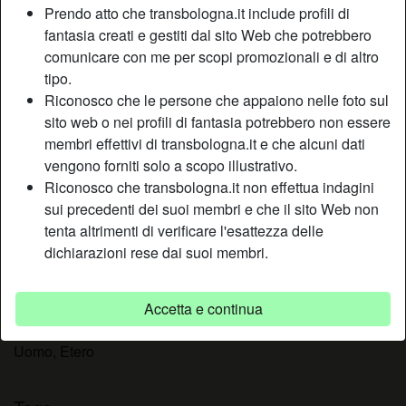
Prendo atto che transbologna.it include profili di
Relazione:
Single
fantasia creati e gestiti dal sito Web che potrebbero
Colore dei capelli:
Bionde
comunicare con me per scopi promozionali e di altro
Colore degli occhi:
Blu
tipo.
Peso:
58 Kg
Riconosco che le persone che appaiono nelle foto sul
Fumatrice:
No
sito web o nei profili di fantasia potrebbero non essere
membri effettivi di transbologna.it e che alcuni dati
Descrizione
vengono forniti solo a scopo illustrativo.
person_pin
Riconosco che transbologna.it non effettua indagini
Non lo faccio in maniera maliziosa ma avere gli occhi
sui precedenti dei suoi membri e che il sito Web non
addosso non mi dispiace, in fondo sono femmina e alla
tenta altrimenti di verificare l'esattezza delle
maggior parte di noi piace essere notata. Il mio annuncio
dichiarazioni rese dai suoi membri.
parte con la dichiarazione dove dico che sono in cerca di
uomini con cui instaurare un rapporto amichevole.
Accetta e continua
Sta cercando
Uomo, Etero