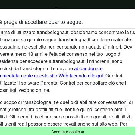
search
Ricerca
i prega di accettare quanto segue:
favorite_border
Registrati
rima di utilizzare transbologna.it, desideriamo concentrare la tu
ttenzione su quanto segue: transbologna.it contiene materiale
essualmente esplicito non censurato non adatto ai minori. Devi
Descrizione
person_pin
vere almeno 18 anni e l'età del consenso nel tuo luogo di
esidenza per accedere a transbologna.it. I minorenni sono
La vita è un bel viaggio, le fermate miglio
sclusi da transbologna.it e devono
abbandonare
femmina sono due scrigni chiusi a chiave, 
mmediatamente questo sito Web facendo clic qui.
Genitori,
Contattami e iniziamo a conoscerci.
tilizzate il software Parental Control per controllare ciò che i
Sta cercando
ostri figli vedono online.
Non ha specificato le sue preferenze
o scopo di transbologna.it è quello di abilitare conversazioni di
hat (erotiche) tra profili fittizi e utenti e quindi contiene profili
ittizi. Gli incontri fisici non sono possibili con questi profili fittizi.
Tags
li utenti reali possono essere trovati anche sul sito web. Per
Pompini
Orali
Rolepla
ifferenziare questi utenti, visita le
FAQ
.
Accetta e continua