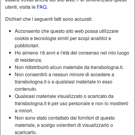
utenti, visita le
FAQ
.
Nickname:
Campagnola
Dichiari che i seguenti fatti sono accurati:
Età:
35
Acconsento che questo sito web possa utilizzare
Paese:
Italia
cookie e tecnologie simili per scopi analitici e
Provincia:
Piacenza
pubblicitari.
Sesso:
Shemale
Ho almeno 18 anni e l'età del consenso nel mio luogo
Sessualità:
Bisessuale
di residenza.
Relazione:
Single
Non ridistribuirò alcun materiale da transbologna.it.
Non consentirò a nessun minore di accedere a
Colore degli occhi:
Blu
transbologna.it o a qualsiasi materiale in esso
Altezza:
170 cm
contenuto.
Fumatrice:
Sì
Qualsiasi materiale visualizzato o scaricato da
transbologna.it è per uso personale e non lo mostrerò
Descrizione
person_pin
a minori.
Non sono stato contattato dai fornitori di questo
Cerco un partner occasionale con il quale praticare sesso
materiale, e scelgo volentieri di visualizzarlo o
all’aperto in ogni modo, la fantasia potrà suggerirci tante
scaricarlo.
nuove posizioni e se pensi di avere il coraggio di osare e