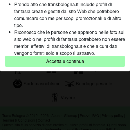
Prendo atto che transbologna.it include profili di
di guadagnare questo sublime piacere, allora contattami.
fantasia creati e gestiti dal sito Web che potrebbero
Sta cercando
comunicare con me per scopi promozionali e di altro
tipo.
Uomo, Etero, Bisessuale
Riconosco che le persone che appaiono nelle foto sul
sito web o nei profili di fantasia potrebbero non essere
Tags
membri effettivi di transbologna.it e che alcuni dati
vengono forniti solo a scopo illustrativo.
Orali
Roleplay
Lingerie
Riconosco che transbologna.it non effettua indagini
Accetta e continua
sui precedenti dei suoi membri e che il sito Web non
All'aperto
Anale
Gola profonda
tenta altrimenti di verificare l'esattezza delle
dichiarazioni rese dai suoi membri.
Sadomasochismo
Bondage pesante
Voyeur
Trans Bologna © 2012 - 2026
|
Abuse
|
Sitemap
|
Prezzi
|
FAQ
|
Privacy policy
|
Termini & Condizioni
|
Contact
Questo sito è un servizio di chat erotica e utilizza profili di fantasia. Questi sono
puramente a scopo di intrattenimento, incontri fisici non sono possibili. Si paga