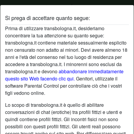
Si prega di accettare quanto segue:
Profilo di campagnola
Prima di utilizzare transbologna.it, desideriamo
concentrare la tua attenzione su quanto segue:
transbologna.it contiene materiale sessualmente esplicito
non censurato non adatto ai minori. Devi avere almeno 18
anni e l'età del consenso nel tuo luogo di residenza per
accedere a transbologna.it. I minorenni sono esclusi da
transbologna.it e devono
abbandonare immediatamente
questo sito Web facendo clic qui.
Genitori, utilizzate il
software Parental Control per controllare ciò che i vostri
figli vedono online.
Lo scopo di transbologna.it è quello di abilitare
conversazioni di chat (erotiche) tra profili fittizi e utenti e
quindi contiene profili fittizi. Gli incontri fisici non sono
possibili con questi profili fittizi. Gli utenti reali possono
star
chat
Aggiungi
Chatta adesso
essere trovati anche sul sito web. Per differenziare questi