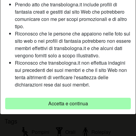
Prendo atto che transbologna.it include profili di
Relazione:
Single
fantasia creati e gestiti dal sito Web che potrebbero
Colore dei capelli:
Scuro
comunicare con me per scopi promozionali e di altro
Depilata:
Sì
tipo.
Fumatrice:
Sì
Riconosco che le persone che appaiono nelle foto sul
sito web o nei profili di fantasia potrebbero non essere
Descrizione
membri effettivi di transbologna.it e che alcuni dati
person_pin
vengono forniti solo a scopo illustrativo.
Non aspetto altro che stare con te, ancor di più se pensi
Riconosco che transbologna.it non effettua indagini
che sono una femmina aperta a qualsiasi richiesta per cui
sui precedenti dei suoi membri e che il sito Web non
nessuno dovrà sentirsi inibito al mio cospettosia chiaro.
tenta altrimenti di verificare l'esattezza delle
Assieme potremo fare grandi cose non credi?
dichiarazioni rese dai suoi membri.
Sta cercando
Non ha specificato le sue preferenze
Accetta e continua
Tags
Pompini
Orali
Roleplay