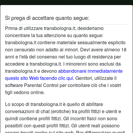
Si prega di accettare quanto segue:
Profilo di Machilla
Prima di utilizzare transbologna.it, desideriamo
concentrare la tua attenzione su quanto segue:
transbologna.it contiene materiale sessualmente esplicito
non censurato non adatto ai minori. Devi avere almeno 18
anni e l'età del consenso nel tuo luogo di residenza per
accedere a transbologna.it. I minorenni sono esclusi da
transbologna.it e devono
abbandonare immediatamente
questo sito Web facendo clic qui.
Genitori, utilizzate il
software Parental Control per controllare ciò che i vostri
figli vedono online.
Lo scopo di transbologna.it è quello di abilitare
conversazioni di chat (erotiche) tra profili fittizi e utenti e
quindi contiene profili fittizi. Gli incontri fisici non sono
possibili con questi profili fittizi. Gli utenti reali possono
star
chat
Aggiungi
Chatta adesso
essere trovati anche sul sito web. Per differenziare questi