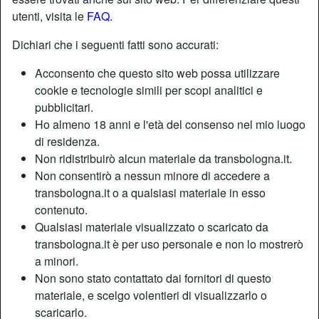
utenti, visita le
FAQ
.
Dichiari che i seguenti fatti sono accurati:
Acconsento che questo sito web possa utilizzare
cookie e tecnologie simili per scopi analitici e
pubblicitari.
Ho almeno 18 anni e l'età del consenso nel mio luogo
di residenza.
Non ridistribuirò alcun materiale da transbologna.it.
Non consentirò a nessun minore di accedere a
transbologna.it o a qualsiasi materiale in esso
contenuto.
Nickname:
Machilla
Qualsiasi materiale visualizzato o scaricato da
Età:
41
transbologna.it è per uso personale e non lo mostrerò
Paese:
Italia
a minori.
Provincia:
Modena
Non sono stato contattato dai fornitori di questo
Sesso:
Shemale
materiale, e scelgo volentieri di visualizzarlo o
Sessualità:
Bisessuale
scaricarlo.