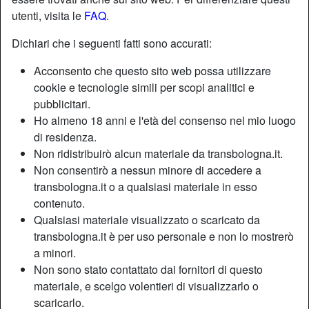
utenti, visita le
FAQ
.
Nickname:
Maga
Dichiari che i seguenti fatti sono accurati:
Età:
39
Acconsento che questo sito web possa utilizzare
Paese:
Italia
cookie e tecnologie simili per scopi analitici e
Provincia:
Ferrara
pubblicitari.
Sesso:
Shemale
Ho almeno 18 anni e l'età del consenso nel mio luogo
Sessualità:
Bisessuale
di residenza.
Relazione:
Single
Non ridistribuirò alcun materiale da transbologna.it.
Non consentirò a nessun minore di accedere a
Colore dei capelli:
Scuro
transbologna.it o a qualsiasi materiale in esso
Colore degli occhi:
Castani
contenuto.
Depilata:
Sì
Qualsiasi materiale visualizzato o scaricato da
Fumatrice:
A volte
transbologna.it è per uso personale e non lo mostrerò
a minori.
Descrizione
Non sono stato contattato dai fornitori di questo
person_pin
materiale, e scelgo volentieri di visualizzarlo o
Vieni a prendermi, fammi salire nella tua macchina e da
scaricarlo.