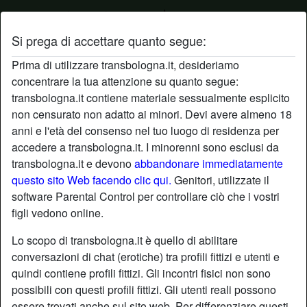
Si prega di accettare quanto segue:
Profilo di maga
Prima di utilizzare transbologna.it, desideriamo
concentrare la tua attenzione su quanto segue:
transbologna.it contiene materiale sessualmente esplicito
non censurato non adatto ai minori. Devi avere almeno 18
anni e l'età del consenso nel tuo luogo di residenza per
accedere a transbologna.it. I minorenni sono esclusi da
transbologna.it e devono
abbandonare immediatamente
questo sito Web facendo clic qui.
Genitori, utilizzate il
software Parental Control per controllare ciò che i vostri
figli vedono online.
Lo scopo di transbologna.it è quello di abilitare
conversazioni di chat (erotiche) tra profili fittizi e utenti e
quindi contiene profili fittizi. Gli incontri fisici non sono
possibili con questi profili fittizi. Gli utenti reali possono
star
chat
Aggiungi
Chatta adesso
essere trovati anche sul sito web. Per differenziare questi