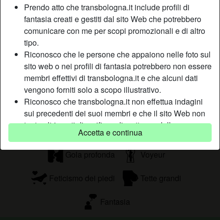
quel momento sarò tua finchè non scenderò, e ti garantisco
Prendo atto che transbologna.it include profili di
che sono talmente brava che tu non vorrai mai farmi
fantasia creati e gestiti dal sito Web che potrebbero
scendere, ne sono praticamente sicura.
comunicare con me per scopi promozionali e di altro
Sta cercando
tipo.
Riconosco che le persone che appaiono nelle foto sul
Uomo, Etero
sito web o nei profili di fantasia potrebbero non essere
membri effettivi di transbologna.it e che alcuni dati
Tags
vengono forniti solo a scopo illustrativo.
Riconosco che transbologna.it non effettua indagini
Pompini
Roleplay
Sega
sui precedenti dei suoi membri e che il sito Web non
tenta altrimenti di verificare l'esattezza delle
All'aperto
Senza preservativo
Accetta e continua
dichiarazioni rese dai suoi membri.
Gola profonda
Voyeur
Feticismo dei piedi
Tette grandi
Fantasia