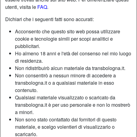
utenti, visita le
FAQ
.
Nickname:
Mark53
Dichiari che i seguenti fatti sono accurati:
Età:
55
Acconsento che questo sito web possa utilizzare
Paese:
Italia
cookie e tecnologie simili per scopi analitici e
Provincia:
Bologna
pubblicitari.
Sesso:
Uomo
Ho almeno 18 anni e l'età del consenso nel mio luogo
Relazione:
Sposata
di residenza.
Colore dei capelli:
Grigio
Non ridistribuirò alcun materiale da transbologna.it.
Non consentirò a nessun minore di accedere a
Altezza:
184 cm
transbologna.it o a qualsiasi materiale in esso
Peso:
83 Kg
contenuto.
Qualsiasi materiale visualizzato o scaricato da
Descrizione
transbologna.it è per uso personale e non lo mostrerò
a minori.
Sono etero e Cerco trans per realizzare la mia fantasia
Non sono stato contattato dai fornitori di questo
Sta cercando
materiale, e scelgo volentieri di visualizzarlo o
scaricarlo.
Shemale, in Forma, Snella