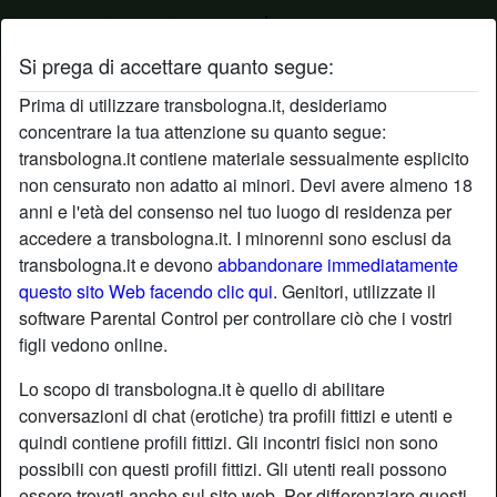
Si prega di accettare quanto segue:
Profilo di Mark53
Prima di utilizzare transbologna.it, desideriamo
concentrare la tua attenzione su quanto segue:
transbologna.it contiene materiale sessualmente esplicito
non censurato non adatto ai minori. Devi avere almeno 18
anni e l'età del consenso nel tuo luogo di residenza per
accedere a transbologna.it. I minorenni sono esclusi da
transbologna.it e devono
abbandonare immediatamente
questo sito Web facendo clic qui.
Genitori, utilizzate il
software Parental Control per controllare ciò che i vostri
figli vedono online.
Lo scopo di transbologna.it è quello di abilitare
conversazioni di chat (erotiche) tra profili fittizi e utenti e
quindi contiene profili fittizi. Gli incontri fisici non sono
possibili con questi profili fittizi. Gli utenti reali possono
star
chat
Aggiungi
Chatta adesso
essere trovati anche sul sito web. Per differenziare questi