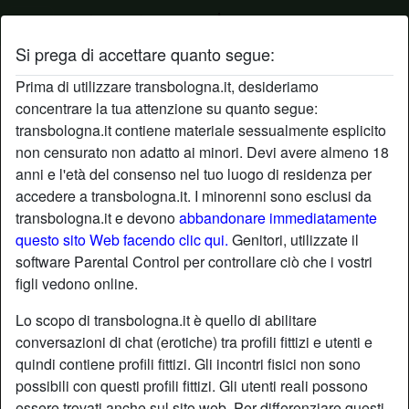
Si prega di accettare quanto segue:
Profilo di vitadisesso
Prima di utilizzare transbologna.it, desideriamo
concentrare la tua attenzione su quanto segue:
transbologna.it contiene materiale sessualmente esplicito
non censurato non adatto ai minori. Devi avere almeno 18
anni e l'età del consenso nel tuo luogo di residenza per
accedere a transbologna.it. I minorenni sono esclusi da
transbologna.it e devono
abbandonare immediatamente
questo sito Web facendo clic qui.
Genitori, utilizzate il
software Parental Control per controllare ciò che i vostri
figli vedono online.
Lo scopo di transbologna.it è quello di abilitare
conversazioni di chat (erotiche) tra profili fittizi e utenti e
quindi contiene profili fittizi. Gli incontri fisici non sono
possibili con questi profili fittizi. Gli utenti reali possono
star
chat
Aggiungi
Chatta adesso
essere trovati anche sul sito web. Per differenziare questi