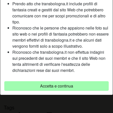
Prendo atto che transbologna.it include profili di
Relazione:
Single
fantasia creati e gestiti dal sito Web che potrebbero
Colore dei capelli:
Bionde
comunicare con me per scopi promozionali e di altro
Colore degli occhi:
Castani
tipo.
Depilata:
Sì
Riconosco che le persone che appaiono nelle foto sul
Fumatrice:
Sì
sito web o nei profili di fantasia potrebbero non essere
membri effettivi di transbologna.it e che alcuni dati
Descrizione
vengono forniti solo a scopo illustrativo.
person_pin
Riconosco che transbologna.it non effettua indagini
La mia vita mi piace, sono una femmina in carriera
sui precedenti dei suoi membri e che il sito Web non
affermata sia a livello lavorativo che familiare. Mi manca
tenta altrimenti di verificare l'esattezza delle
quel sesso libero ed esagerato, che nella tranquillità
dichiarazioni rese dai suoi membri.
familiare non ho mai trovato. Scrivimi se sei interessato.
Sta cercando
Accetta e continua
Non ha specificato le sue preferenze
Tags