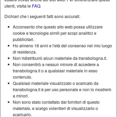
utenti, visita le
FAQ
.
Dichiari che i seguenti fatti sono accurati:
Acconsento che questo sito web possa utilizzare
cookie e tecnologie simili per scopi analitici e
pubblicitari.
Ho almeno 18 anni e l'età del consenso nel mio luogo
di residenza.
Non ridistribuirò alcun materiale da transbologna.it.
Non consentirò a nessun minore di accedere a
transbologna.it o a qualsiasi materiale in esso
contenuto.
Nickname:
Vitadisesso
Qualsiasi materiale visualizzato o scaricato da
Età:
34
transbologna.it è per uso personale e non lo mostrerò
Paese:
Italia
a minori.
Provincia:
Bologna
Non sono stato contattato dai fornitori di questo
Sesso:
Shemale
materiale, e scelgo volentieri di visualizzarlo o
Sessualità:
Bisessuale
scaricarlo.